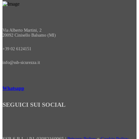
Via Alberto Martini, 2
20092 Cinisello Balsamo (MI)
+39 02 6124151
info@ssb-sicurezza.it
Whatsapp
SEGUICI SUI SOCIAL
SSB S.R.L. | P.I. 03082160965 |
Privacy Policy
e
Cookie Policy